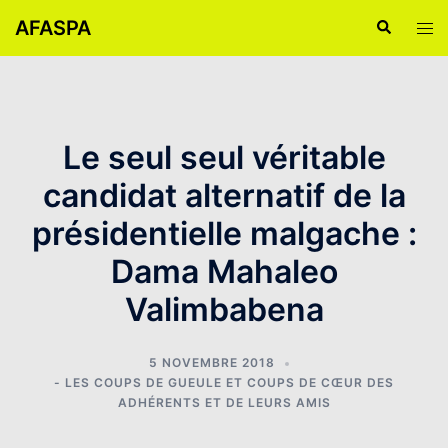
Aller
AFASPA
Recherche
Ouvr
au
le
contenu
men
Le seul seul véritable
candidat alternatif de la
présidentielle malgache :
Dama Mahaleo
Valimbabena
5 NOVEMBRE 2018
- LES COUPS DE GUEULE ET COUPS DE CŒUR DES
ADHÉRENTS ET DE LEURS AMIS