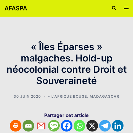
Aller
AFASPA
Recherche
Ouvr
au
le
contenu
men
« Îles Éparses »
malgaches. Hold-up
néocolonial contre Droit et
Souveraineté
30 JUIN 2020
- L'AFRIQUE BOUGE
,
MADAGASCAR
Partager cet article