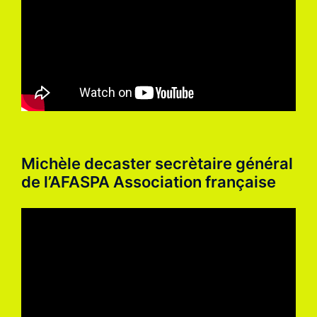
Michèle decaster secrètaire général
de l’AFASPA Association française