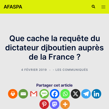
Aller
AFASPA
Recherche
Ouvr
au
le
contenu
men
Que cache la requête du
dictateur djboutien auprès
de la France ?
4 FÉVRIER 2019
- LES COMMUNIQUÉS
Partager cet article