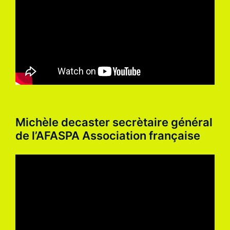
Michèle decaster secrètaire général
de l’AFASPA Association française