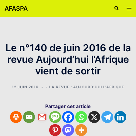
Aller
AFASPA
Recherche
Ouvr
au
le
contenu
men
Le n°140 de juin 2016 de la
revue Aujourd’hui l’Afrique
vient de sortir
12 JUIN 2016
- LA REVUE : AUJOURD'HUI L'AFRIQUE
Partager cet article