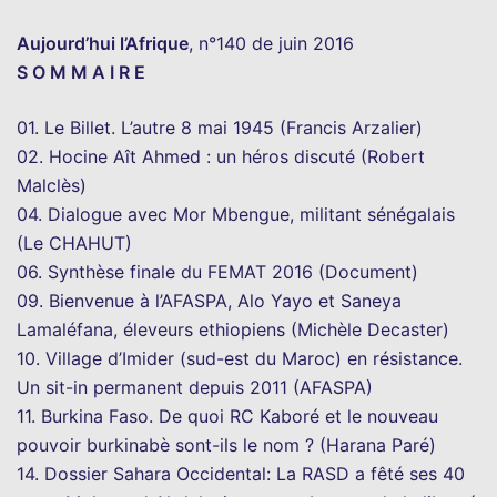
Aujourd’hui l’Afrique
, n°140 de juin 2016
S O M M A I R E
01. Le Billet. L’autre 8 mai 1945 (Francis Arzalier)
02. Hocine Aît Ahmed : un héros discuté (Robert
Malclès)
04. Dialogue avec Mor Mbengue, militant sénégalais
(Le CHAHUT)
06. Synthèse finale du FEMAT 2016 (Document)
09. Bienvenue à l’AFASPA, Alo Yayo et Saneya
Lamaléfana, éleveurs ethiopiens (Michèle Decaster)
10. Village d’Imider (sud-est du Maroc) en résistance.
Un sit-in permanent depuis 2011 (AFASPA)
11. Burkina Faso. De quoi RC Kaboré et le nouveau
pouvoir burkinabè sont-ils le nom ? (Harana Paré)
14. Dossier Sahara Occidental: La RASD a fêté ses 40