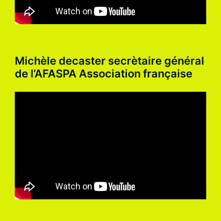
Michèle decaster secrètaire général
de l’AFASPA Association française