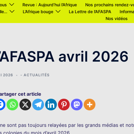
ous
Revue : Aujourd’hui l’Afrique
Nos prochains rendez-v
lle…
L’Afrique bouge
La Lettre de l’AFASPA
Informa
Nos vidéos
l’AFASPA avril 2026
I 2026
- ACTUALITÉS
artager cet article
 ne sont pas toujours relayées par les grands médias et not
s colonies du mois d’avril 2026.