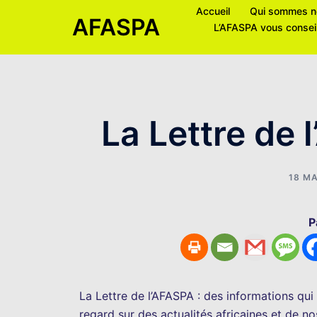
Accueil
Qui sommes n
AFASPA
L’AFASPA vous consei
La Lettre de 
18 MA
P
La Lettre de l’AFASPA : des informations qui
regard sur des actualités africaines et de no