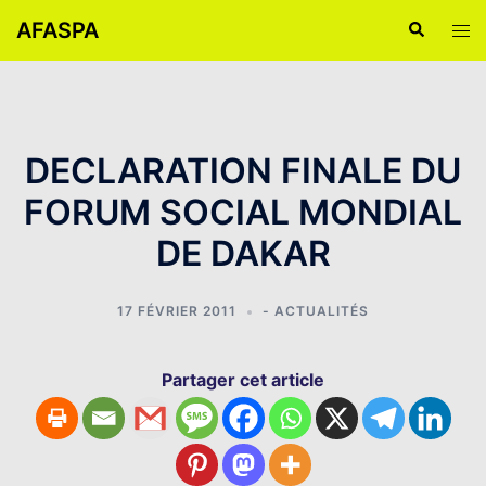
Aller
AFASPA
Recherche
Ouvr
au
le
contenu
men
DECLARATION FINALE DU
FORUM SOCIAL MONDIAL
DE DAKAR
17 FÉVRIER 2011
- ACTUALITÉS
Partager cet article