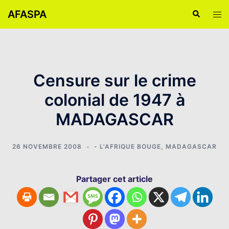
Aller
AFASPA
Recherche
Ouvr
au
le
contenu
men
Censure sur le crime
colonial de 1947 à
MADAGASCAR
26 NOVEMBRE 2008
- L'AFRIQUE BOUGE
,
MADAGASCAR
Partager cet article