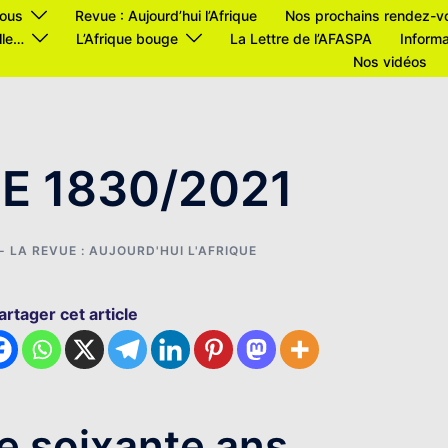
ous
Revue : Aujourd’hui l’Afrique
Nos prochains rendez-v
lle…
L’Afrique bouge
La Lettre de l’AFASPA
Informa
Nos vidéos
E 1830/2021
- LA REVUE : AUJOURD'HUI L'AFRIQUE
artager cet article
te soixante ans