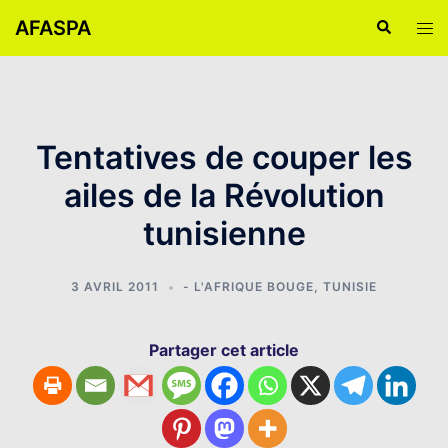
Aller
AFASPA
Recherche
Ouvr
au
le
contenu
men
Tentatives de couper les
ailes de la Révolution
tunisienne
3 AVRIL 2011
- L'AFRIQUE BOUGE
,
TUNISIE
Partager cet article