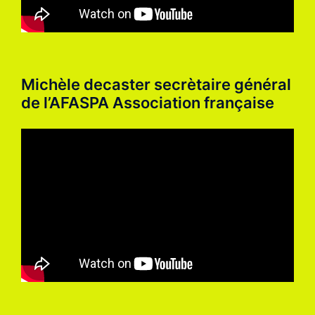
Michèle decaster secrètaire général
de l’AFASPA Association française