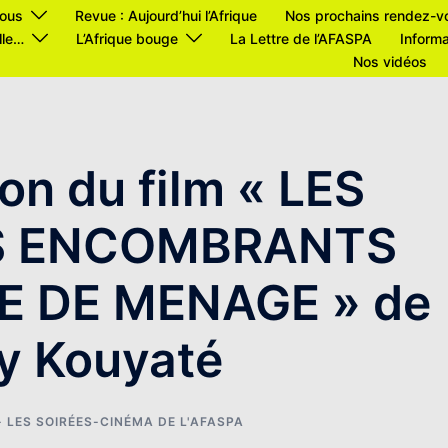
ous
Revue : Aujourd’hui l’Afrique
Nos prochains rendez-v
lle…
L’Afrique bouge
La Lettre de l’AFASPA
Informa
Nos vidéos
on du film « LES
S ENCOMBRANTS
E DE MENAGE » de
y Kouyaté
- LES SOIRÉES-CINÉMA DE L'AFASPA