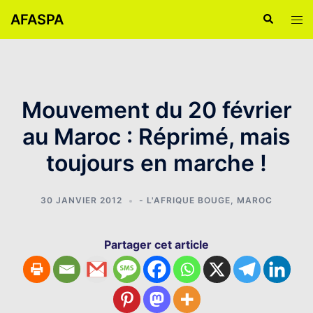
Aller
AFASPA
Recherche
Ouvr
au
le
contenu
men
Mouvement du 20 février
au Maroc : Réprimé, mais
toujours en marche !
30 JANVIER 2012
- L'AFRIQUE BOUGE
,
MAROC
Partager cet article