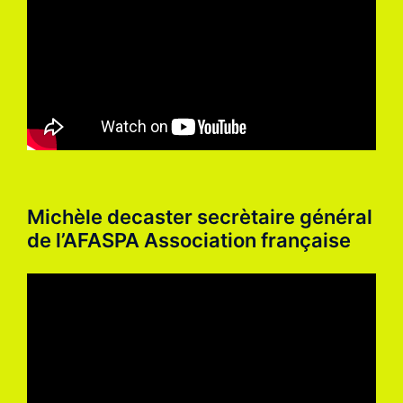
Michèle decaster secrètaire général
de l’AFASPA Association française